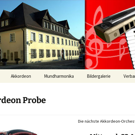
 Mundharmonika
verein Ulm-Söf
-Orchester | 
Akkordeon
Mundharmonika
Bildergalerie
Verba
Frühjahrskonzert 2026
deon Probe
Die nächste Akkordeon-Orchest