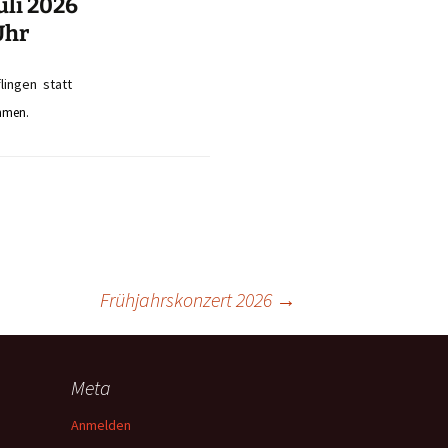
uli 2026
Uhr
lingen statt
mmen.
Frühjahrskonzert 2026
→
Meta
Anmelden