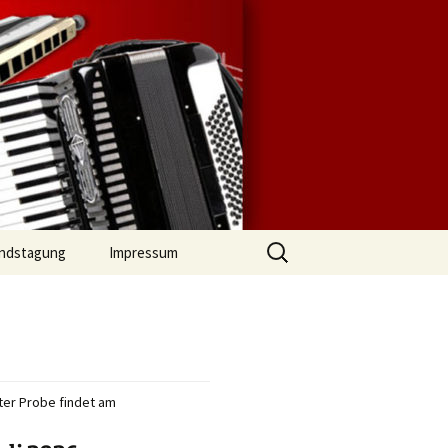
lingen |
Mundharmonika-
Suchen
ndstagung
Impressum
nach:
er Probe findet am