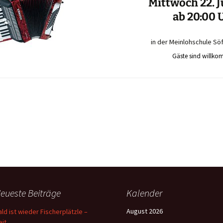
Mittwoch 22. J
ab 20:00 
in der Meinlohschule Söf
Gäste sind willko
eueste Beiträge
Kalender
August 2026
ald ist wieder Fischerplätzle –
eit …