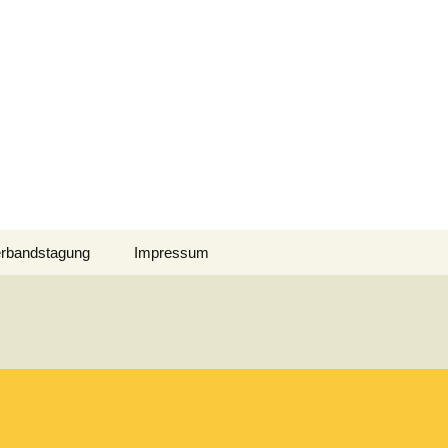
gen | Akkordeon-
-Orchester
Suchen
rbandstagung
Impressum
nach:
6