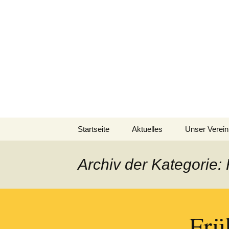
Viel Spaß mit Akkordeon u
Zum
Inhalt
Harmonikav
springen
Orchester 
Startseite
Aktuelles
Unser Verein
Chronik
Archiv der Kategorie:
Frü