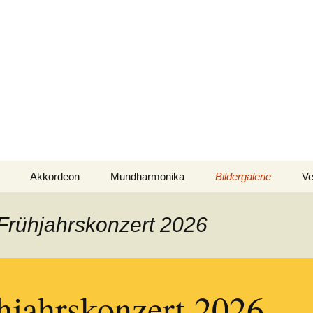
nd Mundharmonika
erein Ulm-Söflin
| Mundharmonika
Akkordeon
Mundharmonika
Bildergalerie
Ve
Frühjahrskonzert 202
 Frühjahrskonzert 2026
hjahrskonzert 2026