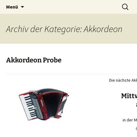
Viel Spaß mit Akkordeon und
Zum
Suchen
Harmonikaverein Ulm-
Menü
Inhalt
nach:
Mundharmonika
Söflingen | Akkordeon-
springen
Orchester | Mundharmonika-
Archiv der Kategorie: Akkordeon
Orchester
Akkordeon Probe
Die nächste Ak
Mittw
in der 