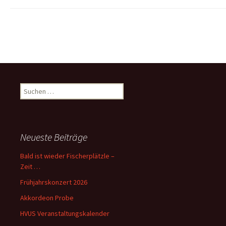
Suchen
nach:
Neueste Beiträge
Bald ist wieder Fischerplätzle –
Zeit …
Frühjahrskonzert 2026
Akkordeon Probe
HVUS Veranstaltungskalender