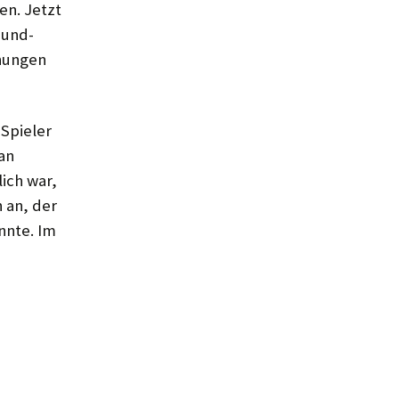
en. Jetzt
Mund­
hnungen
Spieler
an
ich war,
 an, der
nnte. Im