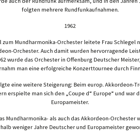
rde auch der Rundfunk aufmerksam, und in den Jahren 
folgten mehrere Rundfunkaufnahmen.
1962
el zum Mundharmonika-Orchester leitete Frau Schlegel n
eon-Orchester. Auch damit wurden her­vorragende Lei
1962 wurde das Orchester in Offenburg Deutscher Meister
r­nahm man eine erfolgreiche Konzert­tournee durch Finn
olgte eine weitere Steigerung: Beim europ. Akkordeon-Tre
rn erspielte man sich den „Coupe d“ Europe“ und war 
Europameister.
as Mundharmonika- als auch das Akkordeon-Orchester w
rhalb weniger Jahre Deutscher ­und Europameister gewo