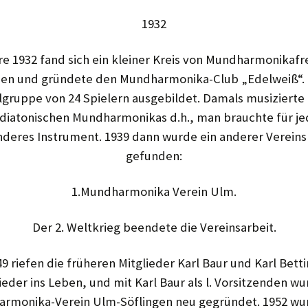
1932
re 1932 fand sich ein kleiner Kreis von Mundharmonikaf
n und gründete den Mundharmonika-Club „Edelweiß“. 
lgruppe von 24 Spielern ausgebildet. Damals musi­ziert
 diato­nischen Mundharmonikas d.h., man brauchte für je
nde­res Instrument. 1939 dann wurde ein anderer Verei
gefunden:
1.Mundharmonika Verein Ulm.
Der 2. Weltkrieg beendete die Ver­einsarbeit.
9 riefen die früheren Mitglieder Karl Baur und Karl Bett
eder ins Leben, und mit Karl Baur als l. Vor­sitzenden wu
r­monika-Verein Ulm-Söflingen neu gegründet. 1952 wu