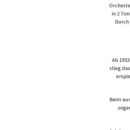
Orches­t
in 2 To
Durch 
Ab 1953 
stieg da
erspi
Beim eur
soga