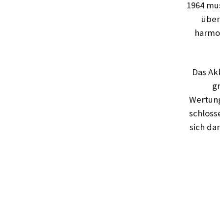
1964 mus
über
harmon
Das Ak
g
Wertung
schloss
sich da