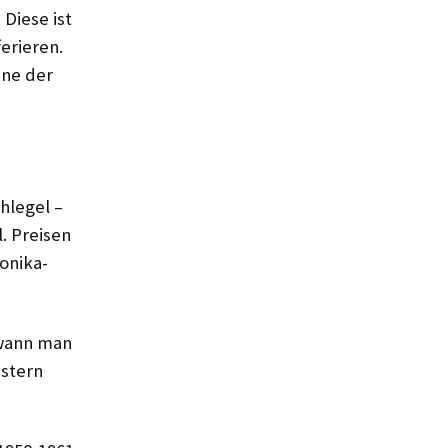
Diese ist
erieren.
ine der
hle­gel –
. Preisen
onika-
ewann man
stern