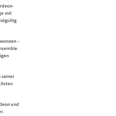
r­deon-
ge mit
d­gültig
ewon­nen –
Ensemble.
ligen
 seiner
öchsten
rdeon und
r.