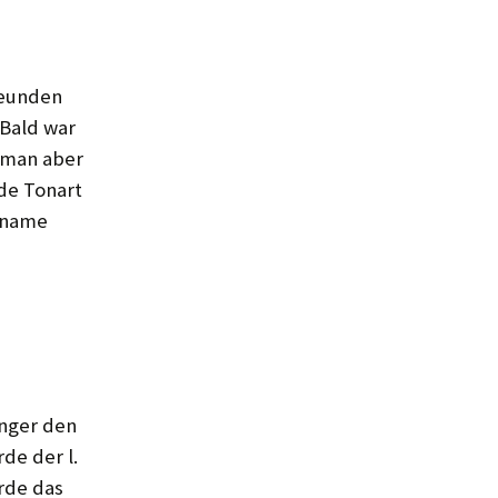
reunden
Bald war
e man aber
de Tonart
nsname
inger den
rde der l.
rde das