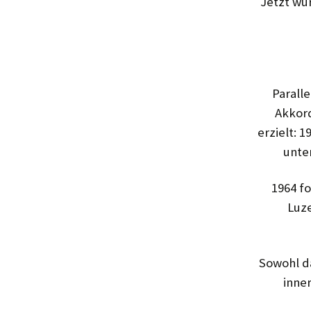
Jetzt wu
Parall
Akkord
erzielt: 
unte
1964 f
Luze
Sowohl d
inne