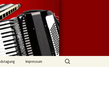
lingen |
Mundharmonika-
Suchen
ndstagung
Impressum
nach: