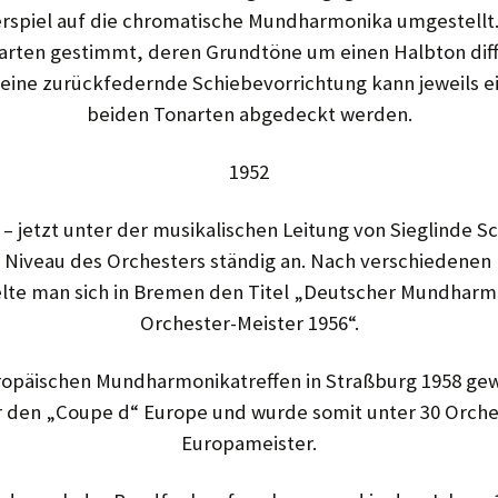
erspiel auf die chromatische Mund­harmonika umgestellt. 
narten gestimmt, deren Grundtöne um einen Halbton diff
eine zurückfedernde Schiebevorrichtung kann jeweils e
beiden Tonarten abgedeckt werden.
1952
– jetzt unter der musika­lischen Leitung von Sieglinde Sc
s Niveau des Orchesters ständig an. Nach verschiedenen l
elte man sich in Bremen den Titel „Deutscher Mund­harm
Orchester-Meister 1956“.
opäischen Mundharmonikatreffen in Straßburg 1958 g
r den „Coupe d“ Europe und wurde somit unter 30 Orche
Europameister.