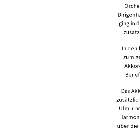
Orche
Dirigent
ging in
zusätz
In den 
zum ge
Akkord
Benef
Das Akk
zusätzlic
Ulm und 
Harmoni­
über die