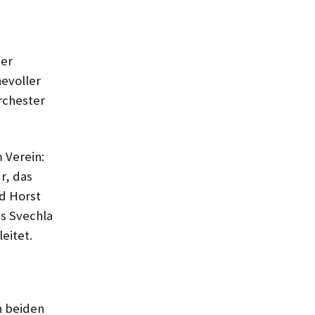
der
hevoller
rchester
 Verein:
r, das
d Horst
s Svechla
eitet.
n beiden