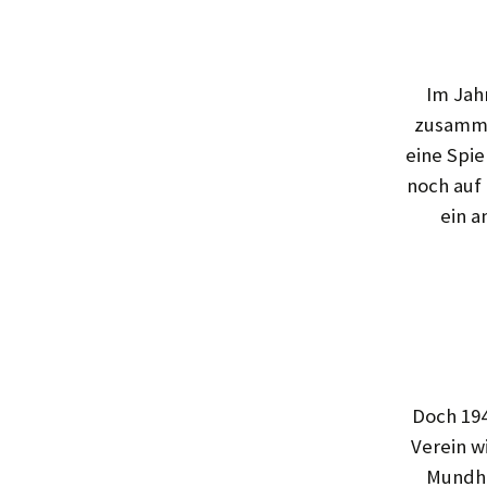
Im Jah
zusamme
eine Spie
noch auf
ein a
Doch 194
Verein wi
Mundha