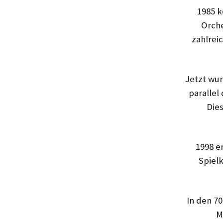
1985 k
Orche
zahlrei
Jetzt wur
parallel
Dies
1998 e
Spielk
In den 7
M