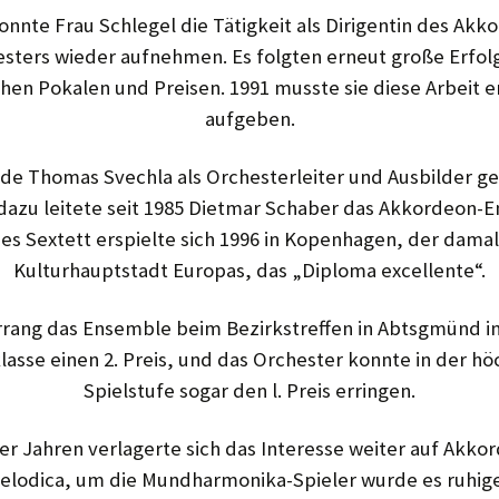
onnte Frau Schlegel die Tätigkeit als Dirigentin des Akko
sters wieder aufnehmen. Es folgten erneut große Erfol
chen Pokalen und Preisen. 1991 musste sie diese Arbeit en
aufgeben.
de Thomas Svechla als Orchesterleiter und Ausbilder g
 dazu leitete seit 1985 Dietmar Schaber das Akkorde­on-
es Sextett erspielte sich 1996 in Kopenhagen, der dama­
Kulturhauptstadt Europas, das „Diploma excellente“.
rrang das Ensemble beim Bezirkstreffen in Abtsgmünd in
las­se einen 2. Preis, und das Orchester konnte in der h
Spielstufe sogar den l. Preis erringen.
0er Jahren verlagerte sich das Interesse weiter auf Akko
elodica, um die Mundharmonika-Spieler wurde es ruhige