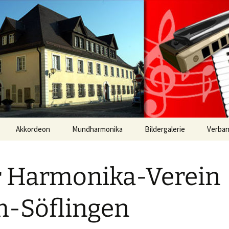
 Mundharmonika
verein Ulm-Söf
-Orchester | 
Akkordeon
Mundharmonika
Bildergalerie
Verba
Frühjahrskonzert 2026
 Harmonika-Verein
-Söflingen