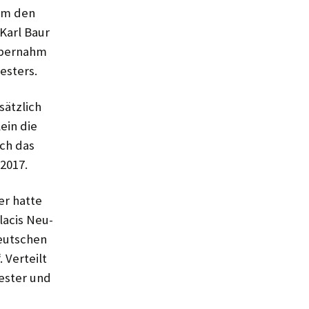
hm den
Karl Baur
übernahm
esters.
sätzlich
ein die
ich das
 2017.
er hatte
lacis Neu-
Deutschen
 Verteilt
ester und