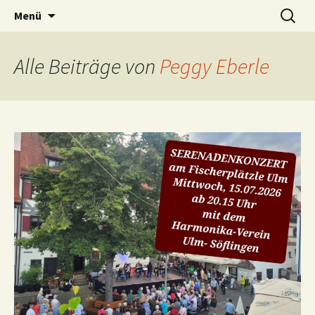
Viel Spaß mit Akkordeon und
Zum
Suchen
Harmonikaverein Ulm-
Menü
Inhalt
nach:
Mundharmonika
Söflingen | Akkordeon-
springen
Orchester | Mundharmonika-
Alle Beiträge von
Peggy Eberle
Orchester