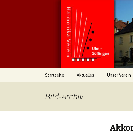
Viel Spaß mit Akkordeon und
Zum
Inhalt
springen
Harmonika
Akkordeon
Orchester
Startseite
Aktuelles
Unser Verein
Chronik
Bild
-Archiv
Akkor