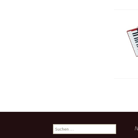
Suchen
N
nach: