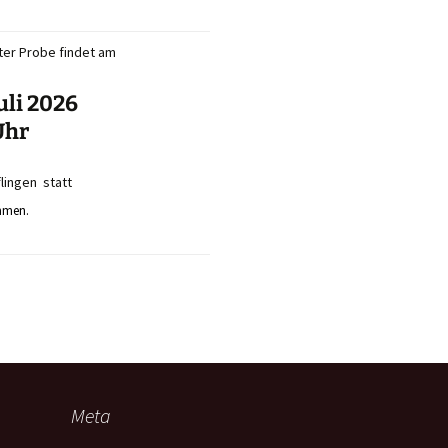
er Probe findet am
uli 2026
Uhr
lingen statt
mmen.
Meta