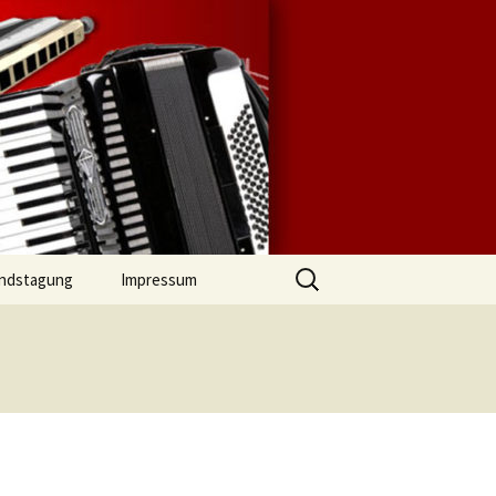
lingen |
Mundharmonika-
Suchen
ndstagung
Impressum
nach: