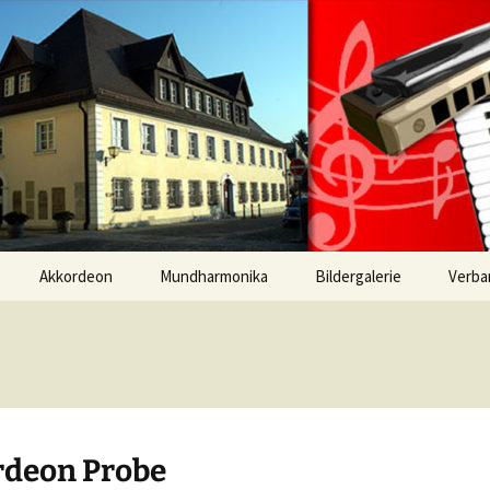
 Mundharmonika
verein Ulm-Söf
-Orchester | 
Akkordeon
Mundharmonika
Bildergalerie
Verba
Frühjahrskonzert 2026
deon Probe