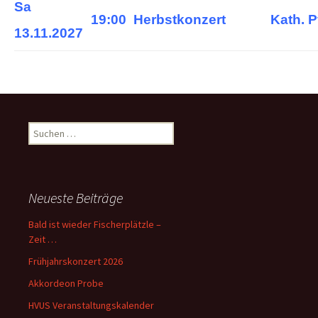
Sa
19:00
Herbstkonzert
Kath. P
13.11.2027
Suchen
nach:
Neueste Beiträge
Bald ist wieder Fischerplätzle –
Zeit …
Frühjahrskonzert 2026
Akkordeon Probe
HVUS Veranstaltungskalender