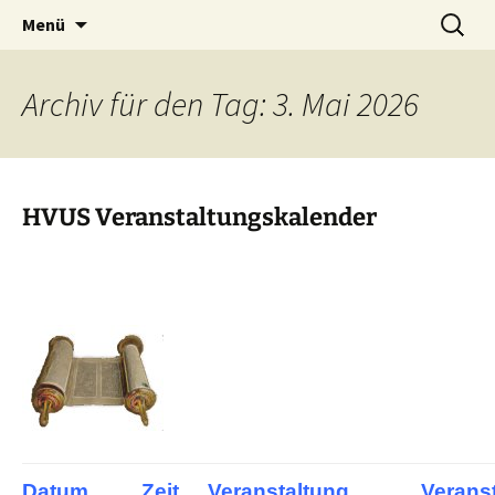
Viel Spaß mit Akkordeon und
Zum
Suchen
Harmonikaverein Ulm-
Menü
Inhalt
nach:
Mundharmonika
Söflingen | Akkordeon-
springen
Orchester | Mundharmonika-
Archiv für den Tag: 3. Mai 2026
Orchester
HVUS Veranstaltungskalender
Datum
Zeit
Veranstaltung
Verans